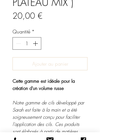
PLATEAU MIX )
Prix
20,00 €
Quantité
*
Ajouter au panier
Cette gamme est idéale pour la
création d'un volume russe
Notre gamme de cils développé par
Sarah est faite à la main et a été
soigneusement conçu pour faciliter
l’application des cils. Ces produits
sont élaborés à partir de matières
nobles, telles que la soie ou encore le