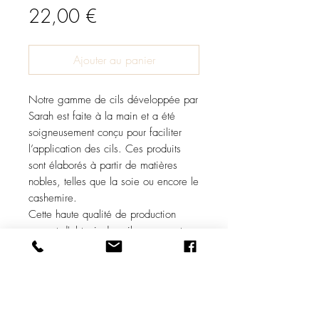
Prix
22,00 €
Ajouter au panier
Notre gamme de cils développée par
Sarah est faite à la main et a été
soigneusement conçu pour faciliter
l’application des cils. Ces produits
sont élaborés à partir de matières
nobles, telles que la soie ou encore le
cashemire.
Cette haute qualité de production
permet d'obtenir des cils soyeux et
parfaits.
Notre gamme classique existe
uniquement en Box Mix.
Niveau de courbures :