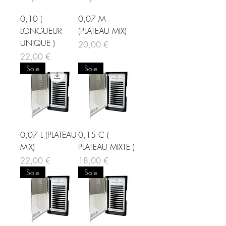
0,10 (
0,07 M
LONGUEUR
(PLATEAU MIX)
UNIQUE )
Prix
20,00 €
Prix
22,00 €
Soie
Soie
0,07 L (PLATEAU
0,15 C (
MIX)
PLATEAU MIXTE )
Prix
Prix
22,00 €
18,00 €
Soie
Soie