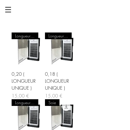
Longueur Unique
Longueur Unique
0,20 (
0,18 (
LONGUEUR
LONGUEUR
UNIQUE )
UNIQUE )
Prix
Prix
15,00 €
15,00 €
Longueur Unique
Soie