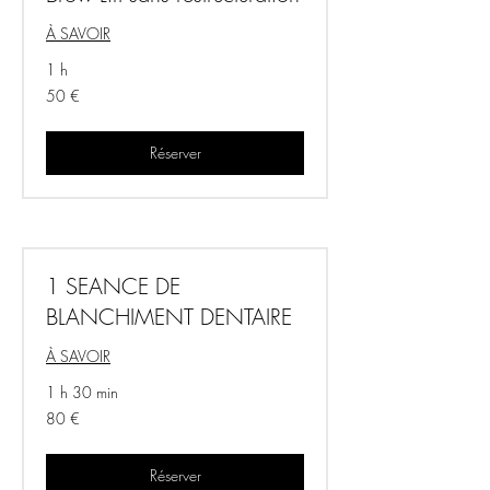
À SAVOIR
1 h
50
50 €
euros
Réserver
1 SEANCE DE
BLANCHIMENT DENTAIRE
À SAVOIR
1 h 30 min
80
80 €
euros
Réserver