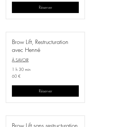
Réserver
Brow Lift, Restructuration
avec Henné
À SAVOIR
1 h 30 min
60
60 €
euros
Réserver
Brow Lift sans restructuration