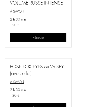
VOLUME RUSSE INTENSE
À SAVOIR
2 h 30 min
120
120 €
euros
Réserver
POSE FOX EYES ou WISPY
(avec effet)
À SAVOIR
2 h 30 min
130
130 €
euros