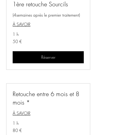
1ère retouche Sourcils
(4semaines après le premier traitement)
À SAVOIR
1 h
50
50 €
euros
Réserver
Retouche entre 6 mois et 8
mois *
À SAVOIR
1 h
80
80 €
euros