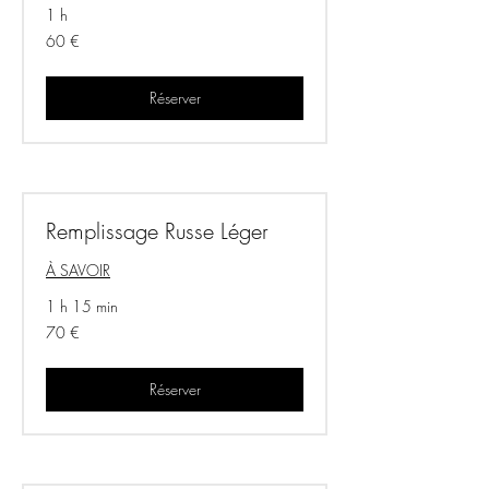
1 h
60
60 €
euros
Réserver
Remplissage Russe Léger
À SAVOIR
1 h 15 min
70
70 €
euros
Réserver