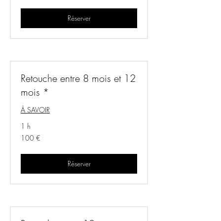
Réserver
Retouche entre 8 mois et 12
mois *
À SAVOIR
1 h
100
100 €
euros
Réserver