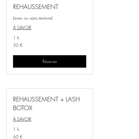
REHAUSSEMENT
(avec ou sans teinture)
À SAVOIR
1 h
50
50 €
euros
Réserver
REHAUSSEMENT + LASH
BOTOX
À SAVOIR
1 h
60
60 €
euros