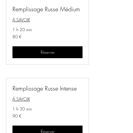
Remplissage Russe Médium
À SAVOIR
1 h 20 min
80
80 €
euros
Réserver
Remplissage Russe Intense
À SAVOIR
1 h 30 min
90
90 €
euros
Réserver