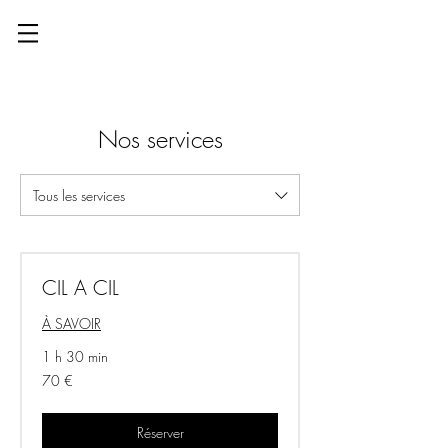
Nos services
Tous les services
CIL A CIL
À SAVOIR
1 h 30 min
70
70 €
euros
Réserver