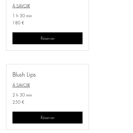
À SAVOIR
1 h 30 min
180
180 €
euros
Réserver
Blush Lips
À SAVOIR
2 h 30 min
250
250 €
euros
Réserver