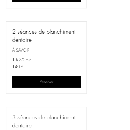
2 séances de blanchiment
dentaire
À SAVOIR
1 h 30 min
140
140 €
euros
Réserver
3 séances de blanchiment
dentaire