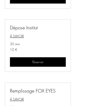
Dépose Institut
À SAVOIR
30 min
10
10 €
euros
Réserver
Remplissage FOX EYES
À SAVOIR