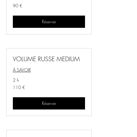
90
90 €
euros
Réserver
VOLUME RUSSE MEDIUM
À SAVOIR
2 h
110
110 €
euros
Réserver