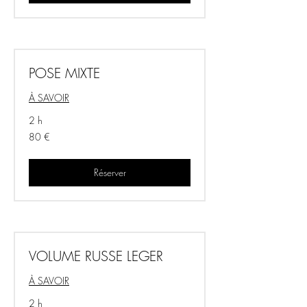
POSE MIXTE
À SAVOIR
2 h
80
80 €
euros
Réserver
VOLUME RUSSE LEGER
À SAVOIR
2 h