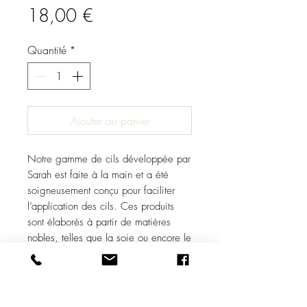
Prix
18,00 €
Quantité
*
Ajouter au panier
Notre gamme de cils développée par
Sarah est faite à la main et a été
soigneusement conçu pour faciliter
l’application des cils. Ces produits
sont élaborés à partir de matières
nobles, telles que la soie ou encore le
cashemire.
Cette haute qualité de production
permet d'obtenir des cils soyeux et
parfaits.