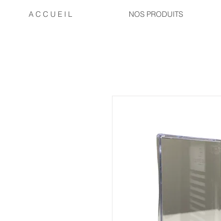
A C C U E I L
NOS PRODUITS