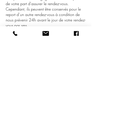
de votre part d'assurer le rendez-vous.
Cependant, ils peuvent être conservés pour le
report d’un autre rendez-vous à condition de
nous prévenir 24h avant le jour de votre rendez-
vous par sms.
Deux annulation de rendez-vous annule
l'acompte.
Ex: Vous avez rendez-vous Mardi, il faudra
annuler votre rendez-vous le dimanche avant
19h.
Merci de votre compréhension,
HOUSE OF CILS
Coordonnées
FRA