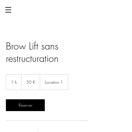
Brow Lift sans
restructuration
50
euros
1 h
1
50 €
Location 1
Réserver