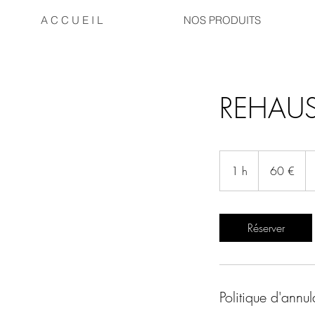
A C C U E I L
NOS PRODUITS
REHAU
60
euros
1 h
1
60 €
Réserver
Politique d'annul