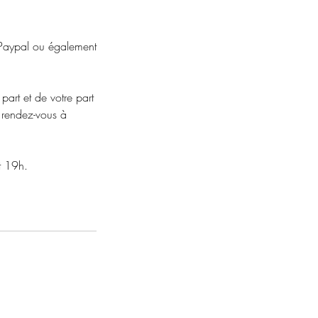
 , Paypal ou également
art et de votre part
e rendez-vous à
t 19h.