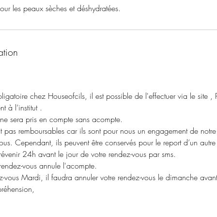
our les peaux sèches et déshydratées.
ation
igatoire chez Houseofcils, il est possible de l'effectuer via le site
 à l’institut .
ne sera pris en compte sans acompte.
 pas remboursables car ils sont pour nous un engagement de notre p
vous. Cependant, ils peuvent être conservés pour le report d’un autr
évenir 24h avant le jour de votre rendez-vous par sms.
rendez-vous annule l'acompte.
z-vous Mardi, il faudra annuler votre rendez-vous le dimanche avan
réhension,