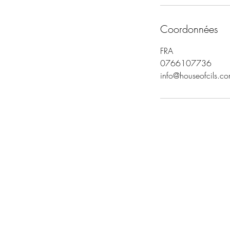
Coordonnées
FRA
0766107736
info@houseofcils.c