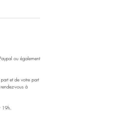
 , Paypal ou également
art et de votre part
e rendez-vous à
t 19h.