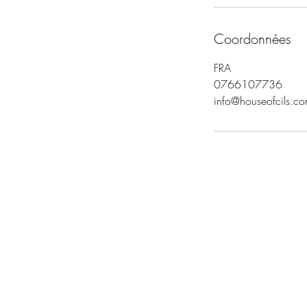
Coordonnées
FRA
0766107736
info@houseofcils.c