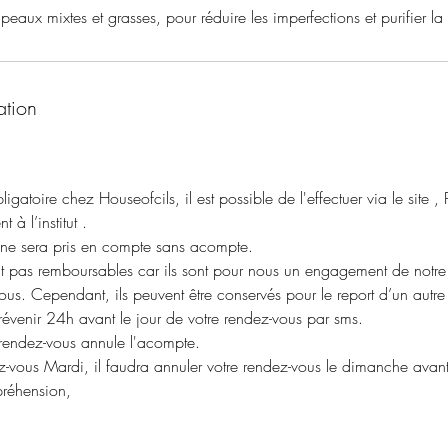
eaux mixtes et grasses, pour réduire les imperfections et purifier la
ation
igatoire chez Houseofcils, il est possible de l'effectuer via le site
 à l’institut .
ne sera pris en compte sans acompte.
 pas remboursables car ils sont pour nous un engagement de notre p
vous. Cependant, ils peuvent être conservés pour le report d’un autr
évenir 24h avant le jour de votre rendez-vous par sms.
rendez-vous annule l'acompte.
z-vous Mardi, il faudra annuler votre rendez-vous le dimanche avan
réhension,