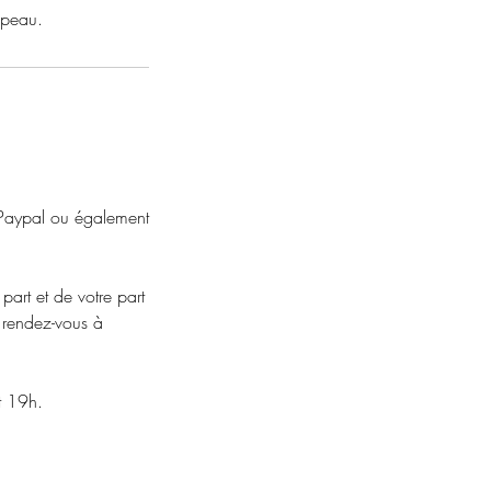
 peau.
 , Paypal ou également
art et de votre part
e rendez-vous à
t 19h.