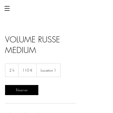
VOLUME RUSSE
MEDIUM
110
euros
2 h
2
110 €
Location 1
h
Réserver