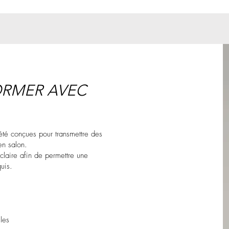
ORMER AVEC
été conçues pour transmettre des
en salon.
laire afin de permettre une
uis.
les