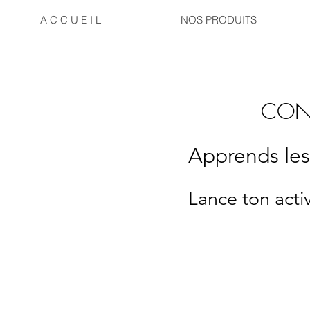
A C C U E I L
NOS PRODUITS
CONS
Apprends les 
Lance ton activ