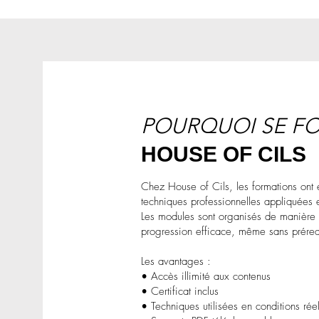
POURQUOI SE F
HOUSE OF CILS
Chez House of Cils, les formations ont 
techniques professionnelles appliquées 
Les modules sont organisés de manière c
progression efficace, même sans préreq
Les avantages :
• Accès illimité aux contenus
• Certificat inclus
• Techniques utilisées en conditions réel