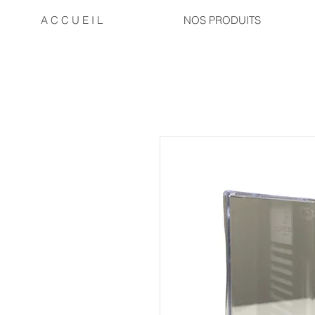
A C C U E I L
NOS PRODUITS